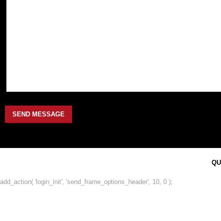
QU
add_action( 'login_init', 'send_frame_options_header', 10, 0 );