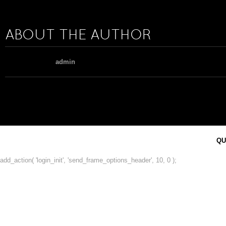
ABOUT THE AUTHOR
admin
QU
add_action( 'login_init', 'send_frame_options_header', 10, 0 );