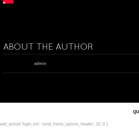
ABOUT THE AUTHOR
admin
QU
add_action( 'login_init', 'send_frame_options_header', 10, 0 );