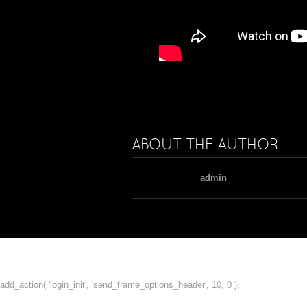
ABOUT THE AUTHOR
admin
add_action( 'login_init', 'send_frame_options_header', 10, 0 );